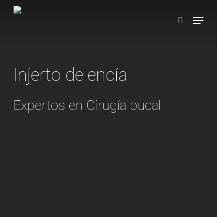
Skip
Menu
to
search
main
content
Injerto de encía
Expertos en Cirugía bucal