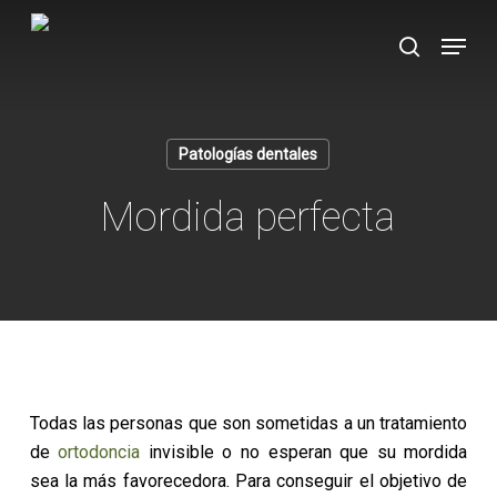
Skip
Menu
to
search
main
content
Patologías dentales
Mordida perfecta
Todas las personas que son sometidas a un tratamiento
de
ortodoncia
invisible o no esperan que su mordida
sea la más favorecedora. Para conseguir el objetivo de