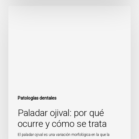
Paladar
ojival:
por
qué
ocurre
y
cómo
se
trata
Patologías dentales
Paladar ojival: por qué
ocurre y cómo se trata
El paladar ojival es una variación morfológica en la que la