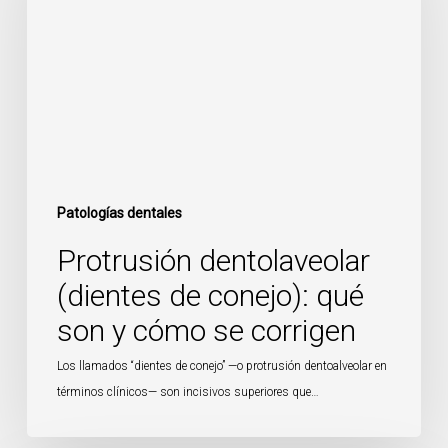
de
conejo):
qué
son
y
cómo
se
corrigen
Patologías dentales
Protrusión dentolaveolar
(dientes de conejo): qué
son y cómo se corrigen
Los llamados “dientes de conejo” —o protrusión dentoalveolar en
términos clínicos— son incisivos superiores que…