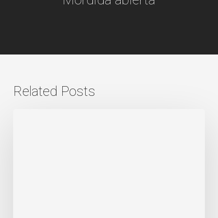
Related Posts
Mordida
cruzada
anterior
(submordida):
diagnóstico
diferencial
y
plan