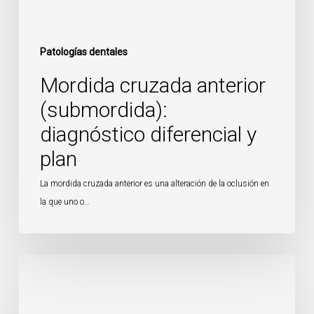
Patologías dentales
Mordida cruzada anterior
(submordida):
diagnóstico diferencial y
plan
La mordida cruzada anterior es una alteración de la oclusión en
la que uno o…
Protrusión
dentolaveolar
(dientes