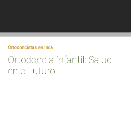
Ortodoncistas en Inca
Ortodoncia infantil:
Salud
en el futuro
En cuanto a la ortodoncia infantil, intentamos que el niño
sea parte fundamental del tratamiento, dándole un
papel importante en el diseño de su aparato y
generando un sentido de responsabilidad y
compromiso.
En lo que respecta a tratamientos ortodóncicos para