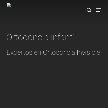
Skip
Menu
to
search
main
content
Ortodoncia infantil
Expertos en Ortodoncia Invisible