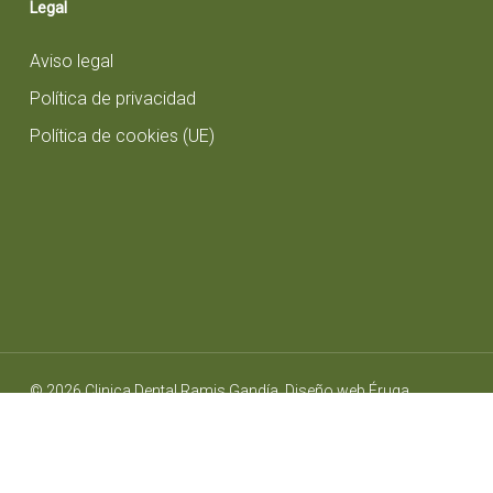
Legal
Aviso legal
Política de privacidad
Política de cookies (UE)
© 2026 Clinica Dental Ramis Gandía. Diseño web
Éruga
Comunicación
youtube
google-
whatsapp
phone
email
plus