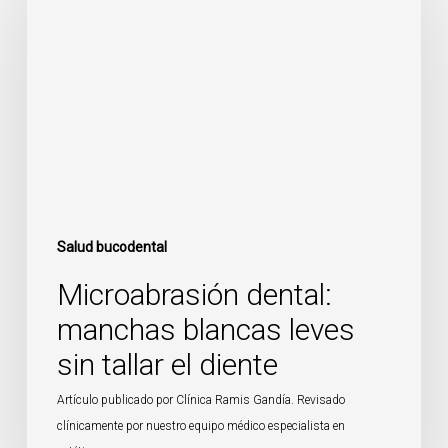
manchas
blancas
leves
sin
tallar
el
diente
Salud bucodental
Microabrasión dental:
manchas blancas leves
sin tallar el diente
Artículo publicado por Clínica Ramis Gandía. Revisado
clínicamente por nuestro equipo médico especialista en