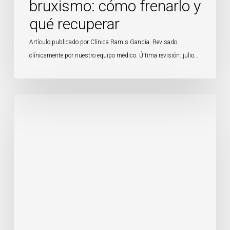
bruxismo: cómo frenarlo y
qué recuperar
Artículo publicado por Clínica Ramis Gandía. Revisado
clínicamente por nuestro equipo médico. Última revisión: julio…
Férula
dental
deportiva:
qué
es
y
por
qué
tu
dentista