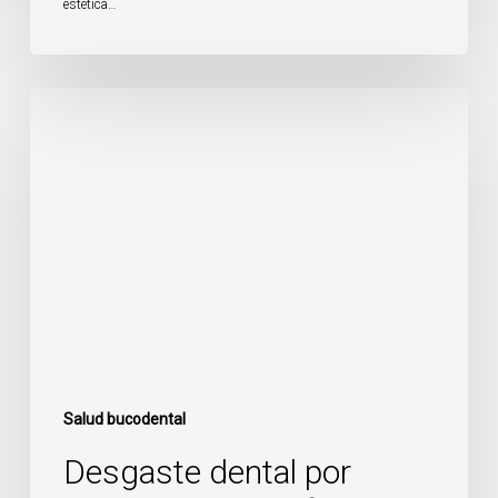
estética…
Desgaste
dental
por
bruxismo:
cómo
frenarlo
y
qué
recuperar
Salud bucodental
Desgaste dental por