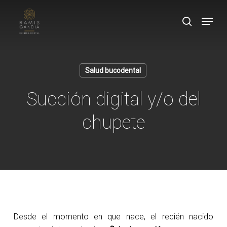
Skip
Menu
to
search
Close
main
Menu
content
Salud bucodental
Succión digital y/o del
chupete
Desde el momento en que nace, el recién nacido