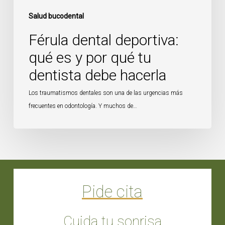
debe
hacerla
Salud bucodental
Férula dental deportiva:
qué es y por qué tu
dentista debe hacerla
Los traumatismos dentales son una de las urgencias más
frecuentes en odontología. Y muchos de…
Pide cita
Cuida tu sonrisa