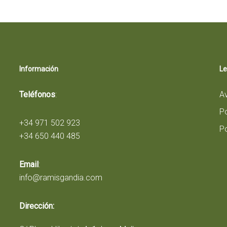
Información
Le
Teléfonos
:
Av
Po
+34 971 502 923
Po
+34 650 440 485
Email
:
info@ramisgandia.com
Dirección: