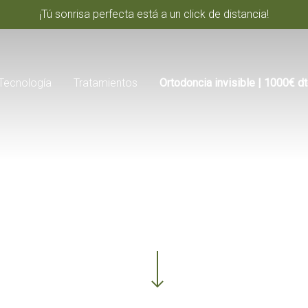
¡Tú sonrisa perfecta está a un click de distancia!
Tecnología
Tratamientos
Ortodoncia invisible | 1000€ d
Navigate to the next section