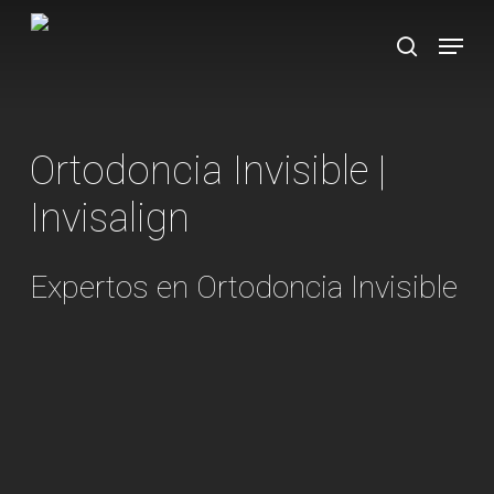
Skip
Menu
to
search
main
content
Ortodoncia Invisible |
Invisalign
Expertos en Ortodoncia Invisible