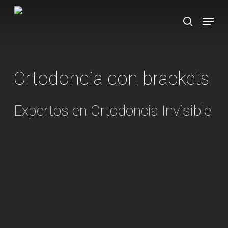
Skip
Menu
to
search
main
content
Ortodoncia con brackets
Expertos en Ortodoncia Invisible