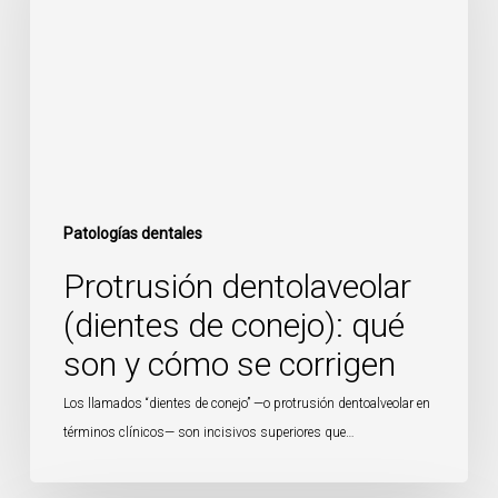
de
conejo):
qué
son
y
cómo
se
corrigen
Patologías dentales
Protrusión dentolaveolar
(dientes de conejo): qué
son y cómo se corrigen
Los llamados “dientes de conejo” —o protrusión dentoalveolar en
términos clínicos— son incisivos superiores que…