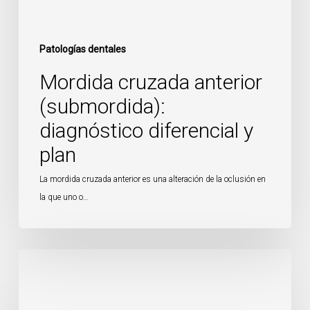
Patologías dentales
Mordida cruzada anterior
(submordida):
diagnóstico diferencial y
plan
La mordida cruzada anterior es una alteración de la oclusión en
la que uno o…
Protrusión
dentolaveolar
(dientes