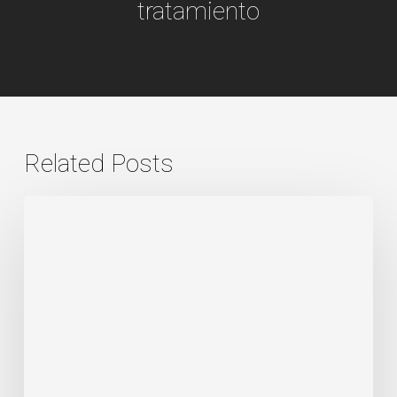
tratamiento
Related Posts
Mordida
cruzada
anterior
(submordida):
diagnóstico
diferencial
y
plan