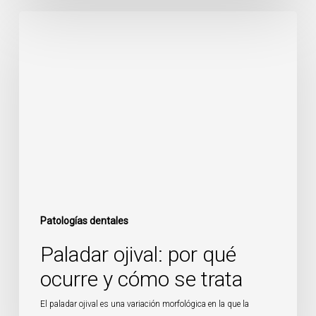
Paladar
ojival:
por
qué
ocurre
y
cómo
se
trata
Patologías dentales
Paladar ojival: por qué
ocurre y cómo se trata
El paladar ojival es una variación morfológica en la que la