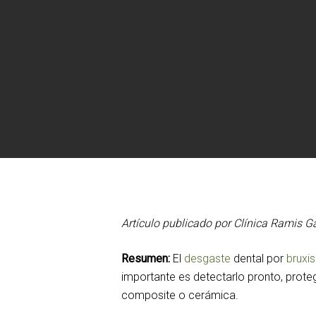
Artículo publicado por Clínica Ramis G
Resumen:
El
desgaste
dental por
bruxi
importante es detectarlo pronto, prote
composite o cerámica.