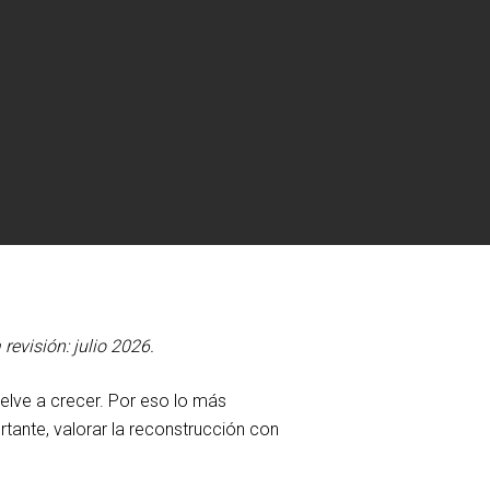
evisión: julio 2026.
uelve a crecer. Por eso lo más
rtante, valorar la reconstrucción con