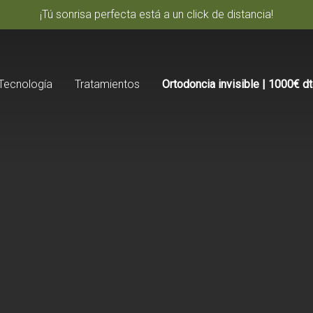
¡Tú sonrisa perfecta está a un click de distancia!
Tecnología
Tratamientos
Ortodoncia invisible | 1000€ d