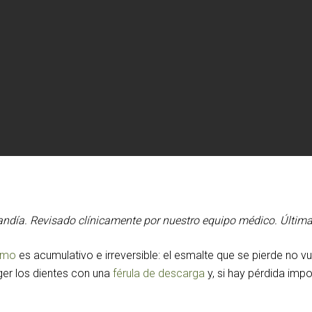
andía. Revisado clínicamente por nuestro equipo médico. Última r
smo
es acumulativo e irreversible: el esmalte que se pierde no v
ger los dientes con una
férula de descarga
y, si hay pérdida impo