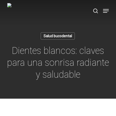
Skip
Menu
to
search
main
content
Salud bucodental
Dientes blancos: claves
para una sonrisa radiante
y saludable