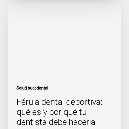
Férula
dental
deportiva:
qué
es
y
por
qué
tu
dentista
debe
hacerla
Salud bucodental
Férula dental deportiva:
qué es y por qué tu
dentista debe hacerla