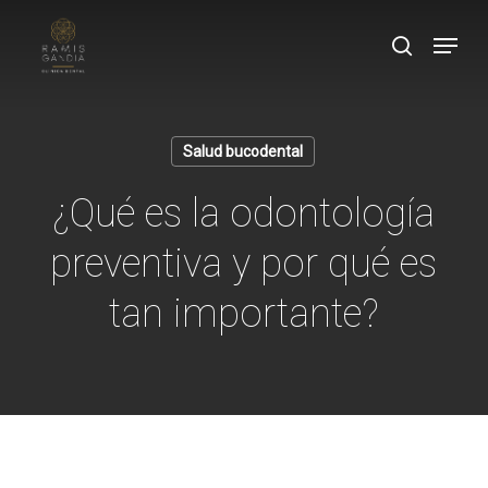
Skip
Menu
to
search
main
content
Salud bucodental
¿Qué es la odontología
preventiva y por qué es
tan importante?