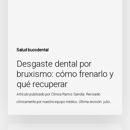
frenarlo
y
qué
recuperar
Salud bucodental
Desgaste dental por
bruxismo: cómo frenarlo y
qué recuperar
Artículo publicado por Clínica Ramis Gandía. Revisado
clínicamente por nuestro equipo médico. Última revisión: julio…
Férula