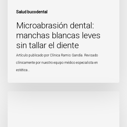
Salud bucodental
Microabrasión dental:
manchas blancas leves
sin tallar el diente
Artículo publicado por Clínica Ramis Gandía. Revisado
clínicamente por nuestro equipo médico especialista en
estética…
Desgaste
dental
por
bruxismo:
cómo