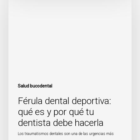
dental
deportiva:
qué
es
y
por
qué
tu
dentista
debe
hacerla
Salud bucodental
Férula dental deportiva:
qué es y por qué tu
dentista debe hacerla
Los traumatismos dentales son una de las urgencias más