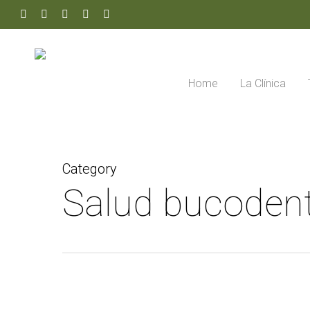
Skip
youtube
google-
whatsapp
phone
email
to
main
plus
content
Home
La Clínica
Category
Salud bucodent