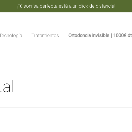
¡Tú sonrisa perfecta está a un click de distancia!
Tecnología
Tratamientos
Ortodoncia invisible | 1000€ d
al