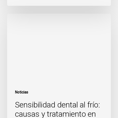
Sensibilidad
dental
al
frío:
causas
y
tratamiento
en
Inca
Noticias
Sensibilidad dental al frío:
causas y tratamiento en