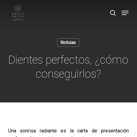
Skip
Menu
to
search
Close
main
Menu
content
Noticias
Dientes perfectos, ¿cómo
conseguirlos?
Una sonrisa radiante es la carta de presentación