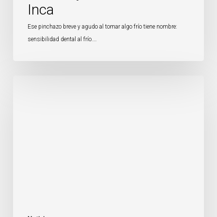
Inca
Ese pinchazo breve y agudo al tomar algo frío tiene nombre:
sensibilidad dental al frío.…
Tracking
con
alineadores:
cómo
lograr
que
cada
férula
asiente
bien